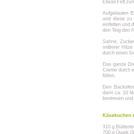
Etwas Fett zu
Aufgetauten Bl
und diese zu 
einfetten und 
den Teig den 
Sahne, Zucker
mittlerer Hit
durch einen Si
Das ganze Dre
Creme durch e
füllen.
Den Backofen 
darin ca. 10 
bestreuen und 
Käsekuchen mi
310 g Blättert
700 g Quark (3