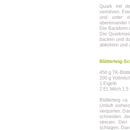
Quark mit d
verrühren. Eiw
und unter di
übereinander l
Die Backform 
Die Quarkmass
backen und da
abkühlen und 
Blätterteig-
450 g TK-Blätt
200 g Vollmil
1 Eigelb
2 EL Milch 1,5
Blätterteig c
Umluft vorhei
verquirlen. Da
schneiden. Jew
streuen. Den 
schlagen. Dana