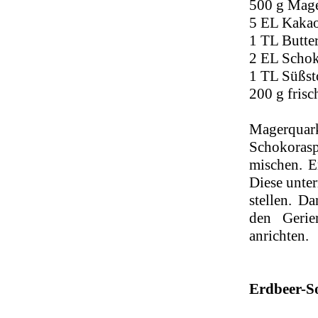
500 g Mag
5 EL Kaka
1 TL Butte
2 EL Schoko
1 TL Süßst
200 g frisc
Magerqua
Schokoras
mischen. E
Diese unte
stellen. D
den Gerier
anrichten.
Erdbeer-So