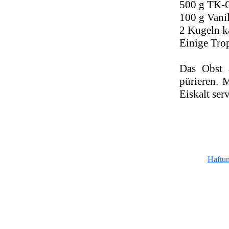
500 g TK-O
100 g Vani
2 Kugeln ka
Einige Tro
Das Obst 
pürieren. 
Eiskalt ser
Haftu